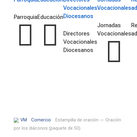
Vocacionales
Vocacionales
ad
Diocesanos
Parroquia
Educación


Jornadas
R
Directores
Vocacionales
ad

Vocacionales
Diocesanos
VM
Comercio
Estampilla de oración — Oración
por los diáconos (paquete de 50)